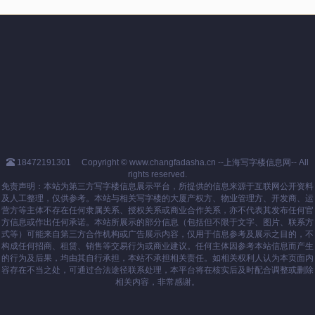
18472191301
Copyright © www.changfadasha.cn --上海写字楼信息网-- All
rights reserved.
免责声明：本站为第三方写字楼信息展示平台，所提供的信息来源于互联网公开资料
及人工整理，仅供参考。本站与相关写字楼的大厦产权方、物业管理方、开发商、运
营方等主体不存在任何隶属关系、授权关系或商业合作关系，亦不代表其发布任何官
方信息或作出任何承诺。本站所展示的部分信息（包括但不限于文字、图片、联系方
式等）可能来自第三方合作机构或广告展示内容，仅用于信息参考及展示之目的，不
构成任何招商、租赁、销售等交易行为或商业建议。任何主体因参考本站信息而产生
的行为及后果，均由其自行承担，本站不承担相关责任。如相关权利人认为本页面内
容存在不当之处，可通过合法途径联系处理，本平台将在核实后及时配合调整或删除
相关内容，非常感谢。