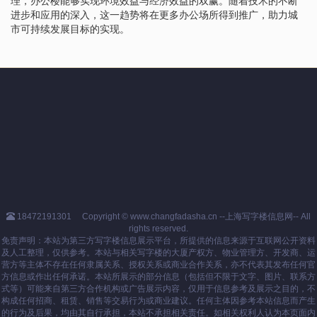
理，办公楼能够实现环境效益与经济效益的双赢。随着技术的不断
进步和应用的深入，这一趋势将在更多办公场所得到推广，助力城
市可持续发展目标的实现。
18472191301
Copyright © www.changfadasha.cn --上海写字楼信息网-- All
rights reserved.
免责声明：本站为第三方写字楼信息展示平台，所提供的信息来源于互联网公开资料
及人工整理，仅供参考。本站与相关写字楼的大厦产权方、物业管理方、开发商、运
营方等主体不存在任何隶属关系、授权关系或商业合作关系，亦不代表其发布任何官
方信息或作出任何承诺。本站所展示的部分信息（包括但不限于文字、图片、联系方
式等）可能来自第三方合作机构或广告展示内容，仅用于信息参考及展示之目的，不
构成任何招商、租赁、销售等交易行为或商业建议。任何主体因参考本站信息而产生
的行为及后果，均由其自行承担，本站不承担相关责任。如相关权利人认为本页面内