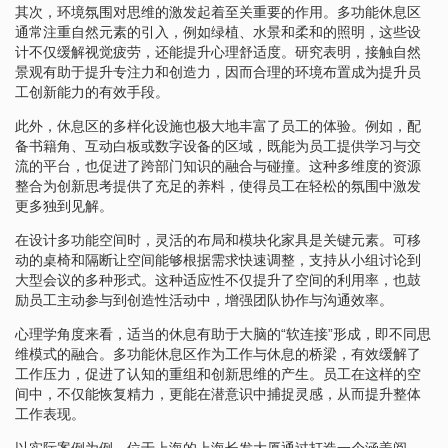
其次，环境氛围对思维的激发起着至关重要的作用。多功能休息区
通常注重自然元素的引入，例如绿植、水景和柔和的照明，这些设
计不仅缓解视觉疲劳，还能提升心理舒适度。研究表明，接触自然
景观有助于提升专注力和创造力，因而合理的环境布置成为提升员
工创新能力的有效手段。
此外，休息区的多样化设施也极大地丰富了员工的体验。例如，配
备书籍角、互动白板或数字设备的区域，既能为员工提供学习与交
流的平台，也促进了跨部门知识的融合与碰撞。这种多维度的资源
整合为创新思考提供了充足的养料，使得员工在轻松的氛围中激发
更多独到见解。
在设计多功能空间时，灵活的布局和模块化家具是关键元素。可移
动的桌椅和隔断让空间能够根据需求快速调整，支持从小组讨论到
大型会议的多种形式。这种适应性不仅提升了空间的利用率，也鼓
励员工主动参与到创造性活动中，增强团队协作与沟通效率。
心理学角度来看，适当的休息有助于大脑的“软连接”形成，即不同思
维模式的融合。多功能休息区作为工作与休息的桥梁，有效缓解了
工作压力，促进了认知的重组和创新思维的产生。员工在这样的空
间中，不仅能恢复精力，更能在潜意识中捕捉灵感，从而提升整体
工作表现。
以实际案例为例，位于上海的上海长发大厦通过打造一个涵盖阅